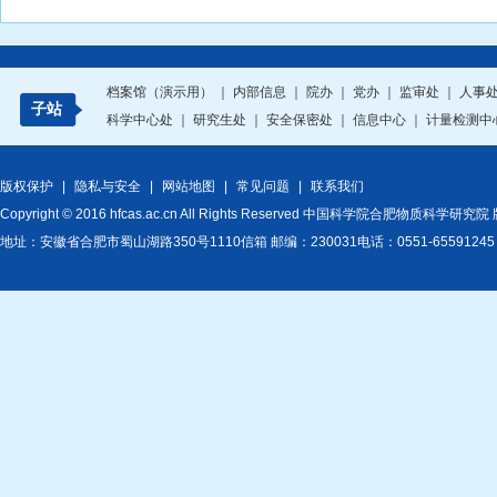
档案馆（演示用）
｜
内部信息
｜
院办
｜
党办
｜
监审处
｜
人事
子站
科学中心处
｜
研究生处
｜
安全保密处
｜
信息中心
｜
计量检测中
版权保护
|
隐私与安全
|
网站地图
|
常见问题
|
联系我们
Copyright © 2016 hfcas.ac.cn All Rights Reserved 中国科学院合肥物质科学研
地址：安徽省合肥市蜀山湖路350号1110信箱 邮编：230031电话：0551-6559124