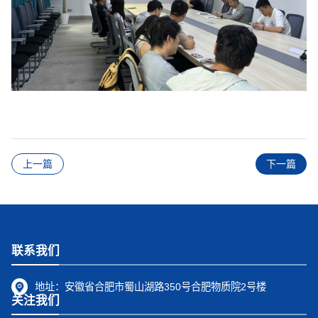
上一篇
下一篇
联系我们
地址：
安徽省合肥市蜀山湖路350号合肥物质院2号楼
关注我们