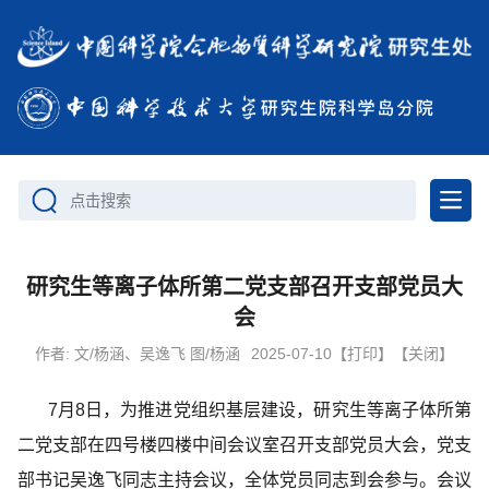
点击搜索
研究生等离子体所第二党支部召开支部党员大
会
作者:
文/杨涵、吴逸飞 图/杨涵
2025-07-10
【打印】
【关闭】
7月8日，为推进党组织基层建设，研究生等离子体所第
二党支部在四号楼四楼中间会议室召开支部党员大会，党支
部书记吴逸飞同志主持会议，全体党员同志到会参与。会议