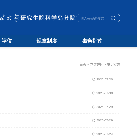
学位
规章制度
事务指南
学位通知
招生
生活指南
授予标准
培养
宿舍管理
文档下载
学籍
医保报销
首页
>
党建群团
>
支部动态
优秀论文
学位
毕业离校
学科建设
评奖
一卡通相关
2026-07-30
档案管理
2026-07-30
2026-07-29
2026-07-29
2026-07-24