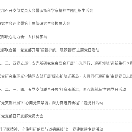
支部召开支部党员大会暨弘扬科学家精神主题组织生活会
研究生会评比暨第十届院研究生会换届大会
支部暖心助力新生入住科学岛
部联合第一党支部开展“迎新护航，筑梦新程”主题党日活动
二、三、四党支部与安光所研究生会联合开展“与光同行，迎新领航”迎新生行李
联合研究生环光学院党支部开展“暖心护航迁新岛・志愿同行迎新生”主题党日志
、二、三、四、五党支部联合开展“红肩承新志，同心筑科岛”主题党日活动
党支部开展“红心向党庆华诞，聚力奋进启新程”主题党日活动
二党支部召开支部党员大会
科学家精神，守住科研伦理与道德底线”七一党建联建专题活动