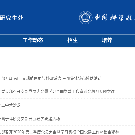
工作动态
招生
培养
招生信息
硕士招生
培养方案
会
招生简章
博士招生
开题中期
会
招生宣传
历年分数线
科研训练营
评奖评优
课程管理
项目申报
部开展“AI工具规范使用与科研诚信”主题集体谈心谈话活动
文档下载
辅导员队伍
二党支部召开支部党员大会暨学习全国党建工作座谈会精神专题党课
学籍与教学管理
学风与学术道德
究生学术沙龙
等离子体所党支部开展联学联建活动
部召开2026年第二季度党员大会暨学习贯彻全国党建工作座谈会精神