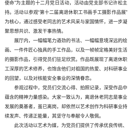
使命”为主题的十二月党日活动，活动由党支部书记许松主
持。活动以参观“第十二届离退休职工书画手工摄影作品展”
为核心，通过感受老同志的艺术风采与家国情怀，进一步凝
聚思想共识、激发干事热情。
展厅内，一幅幅笔力遒劲的书法、一幅幅意境深远的绘
画、一件件匠心独具的手工作品，以及一帧帧定格美好生活
的摄影作品，引得党员们驻足欣赏。作品既展现了离退休职
工深厚的艺术修养，也饱含他们对祖国的热爱、对科研事业
的回望，以及对核能安全事业的深情眷恋。
参观过程中，党员们交流心得、拍照记录，深受作品中
蕴含的精神力量感染。大家一致认为，离退休老同志是事业
发展的奠基者，虽已离岗，却依然以艺术创作为科研事业持
续发声、传递正能量，其坚守与奉献令人敬佩。
此次活动以艺术为媒，为党员们提供了传承优良传统、