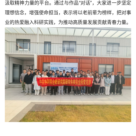
汲取精神力量的平台。通过与作品“对话”，大家进一步坚定
理想信念，增强使命担当，表示将以老前辈为榜样，把对事
业的热爱融入科研实践，为推动高质量发展贡献青春力量。