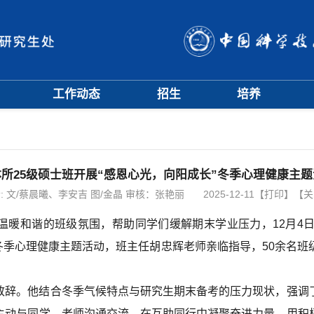
工作动态
招生
培养
招生信息
硕士招生
培养方案
会
招生简章
博士招生
开题中期
会
招生宣传
历年分数线
科研训练营
评奖评优
课程管理
所25级硕士班开展“感恩心光，向阳成长”冬季心理健康主题
项目申报
文档下载
:
文/蔡晨曦、李安吉 图/金晶 审核：张艳丽
2025-12-11
【打印】
【关
辅导员队伍
温暖和谐的班级氛围，帮助同学们缓解期末学业压力，12月4日
学籍与教学管理
学风与学术道德
长”冬季心理健康主题活动，班主任胡忠辉老师亲临指导，50余名
致辞。他结合冬季气候特点与研究生期末备考的压力现状，强调
主动与同学、老师沟通交流，在互助同行中凝聚奋进力量，用积