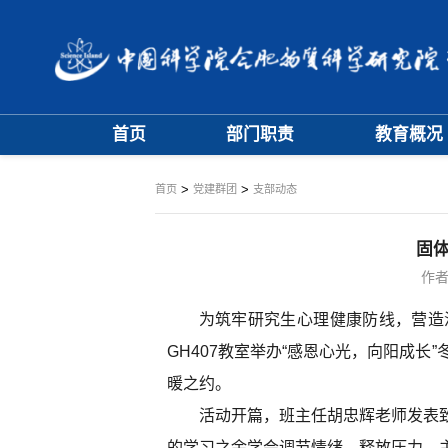
首页
部门职责
教育概况
大事记
学位评定委员
>
>
首页
党建群团
支部动态
学科专业委员
固体
作者
为筑牢研究生心理健康防线，营造
GH407教室举办“感恩心光，向阳成
暖之约。
活动开篇，班主任胡忠辉老师发表
的学习之余学会调节情绪、释放压力，