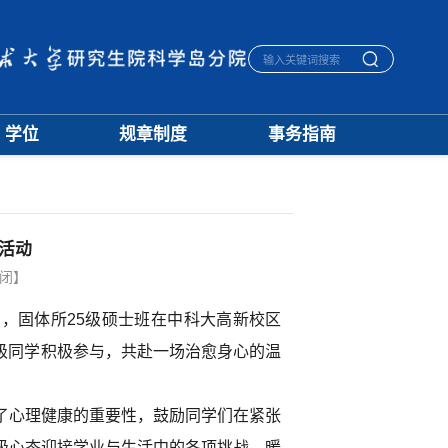
学位
规章制度
事务指南
学位通知
招生
生活指南
授予标准
培养
宿舍管理
文档下载
学籍
医保报销
优秀论文
学位
毕业离校
活动
学科建设
评奖
一卡通相关
档案管理
闭】
，固体所25级硕士班在中科大高新校区
班级同学积极参与，共赴一场治愈身心的温
了心理健康的重要性，鼓励同学们在紧张
极心态迎接学业与生活中的各项挑战，暖