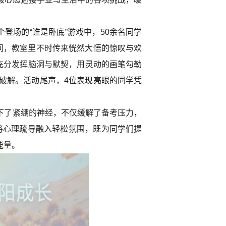
登场的“谁是卧底”游戏中，50余名同学
问，教室里不时传来恍然大悟的惊叹与欢
充分发挥脑洞与默契，用灵动的画笔勾勒
破解。活动尾声，4位表现亮眼的同学凭
放下了紧绷的神经，不仅缓解了备考压力，
将心理疏导融入轻松氛围，既为同学们提
能量。