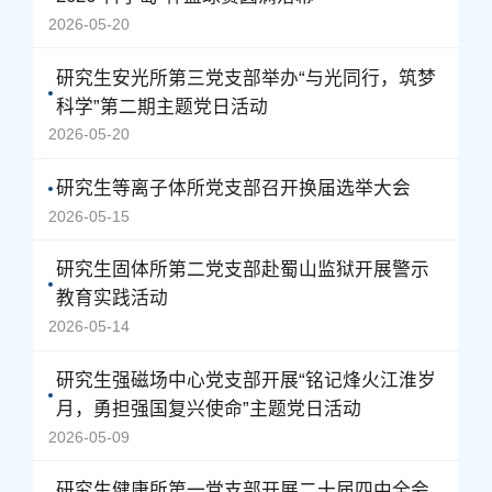
2026-05-20
研究生安光所第三党支部举办“与光同行，筑梦
科学”第二期主题党日活动
2026-05-20
研究生等离子体所党支部召开换届选举大会
2026-05-15
研究生固体所第二党支部赴蜀山监狱开展警示
教育实践活动
2026-05-14
研究生强磁场中心党支部开展“铭记烽火江淮岁
月，勇担强国复兴使命”主题党日活动
2026-05-09
研究生健康所第一党支部开展二十届四中全会