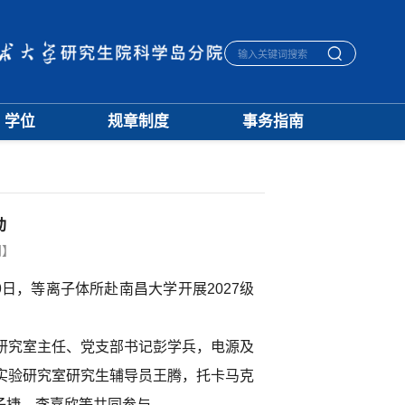
学位
规章制度
事务指南
学位通知
招生
生活指南
授予标准
培养
宿舍管理
文档下载
学籍
医保报销
优秀论文
学位
毕业离校
动
学科建设
评奖
一卡通相关
档案管理
闭】
日，等离子体所赴南昌大学开展2027级
研究室主任、党支部书记彭学兵，电源及
实验研究室研究生辅导员王腾，托卡马克
子捷、李嘉欣等共同参与。