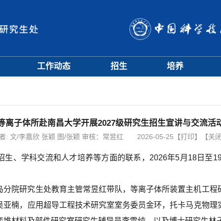
工作动态
招生
培养
招生信息
硕士招生
培养方案
会
招生简章
博士招生
开题中期
会
招生宣传
历年分数线
科研训练营
评奖评优
课程管理
等离子体所赴南昌大学开展2027级研究生招生宣讲与交流活
项目申报
文档下载
者:
文/李嘉欣 张颖 图/张颖 审核：常昱红
2026-05-25
【打印】
【关
辅导员队伍
生、学科交流和人才培养等方面的联系，2026年5月18日至19
学籍与教学管理
学风与学术道德
岛分院研究生处教育主管常昱红带队，等离子体所装置主机工程
吴亚楠，应用超导工程技术研究室室务委员金环，托卡马克物理
变堆材料及部件研究室研究生辅导员李雪纯，以及博士研究生林