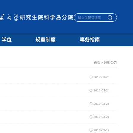
学位
规章制度
事务指南
学位通知
招生
生活指南
授予标准
培养
宿舍管理
文档下载
学籍
医保报销
首页
>
通知公告
优秀论文
学位
毕业离校
学科建设
评奖
一卡通相关
2010-03-26
档案管理
2010-03-24
2010-03-24
2010-03-24
2010-03-17