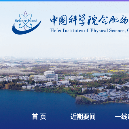
首 页
近期要闻
一线