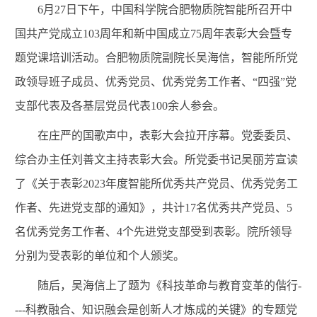
6
月
2
7
日
下午
，
中国科学院合肥物质院
智能所召开中
国共产党成立
103
周年和新中国成立
75
周年表彰大会暨专
题党课培训活动。
合肥
物质
院副院长吴海信，智能所所党
政领导班子成员、优秀党员、优秀党务工作者、“四强”党
支部代表及各基层党员
代表
100
余人参会
。
在庄严的国歌声中，表彰大会拉开序幕。党委委员、
综合办主任刘善文主持表彰大会。
所党委书记
吴丽芳宣读
了《关于表彰
202
3
年度智能所优秀共产党员、优秀党务工
作者、
先进
党支部的通知》，共计
17
名优秀共产党员、
5
名优秀党务工作者、
4
个
先进
党支部受到表彰。院所领导
分别为受表彰的单位和个人颁奖。
随后，吴海信上了题为《
科技革命与教育变革的偕行
-
---
科教融合、知识融会是创新人才炼成的关键
》的专题党