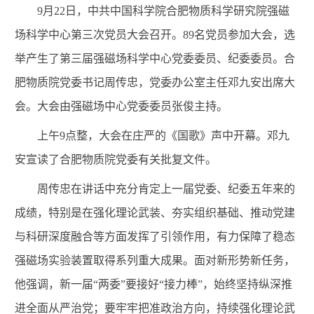
9
月
22
日，中共中国科学院合肥物质科学研究院强磁
场科学中心第三次党员大会召开。
89
名党员参加大会，选
举产生了第三届强磁场科学中心党委委员、纪委委员。合
肥物质院党委书记周传忠，党委办公室主任邓九安出席大
会。大会由强磁场中心党委委员张俊主持。
上午
9
点整，大会在庄严的《国歌》声中开幕。
邓九
安宣读了合肥物质院党委有关批复文件。
周传忠在讲话中充分肯定上一届党委、纪委五年来的
成绩，特别是在强化理论武装、夯实组织基础、推动党建
与科研深度融合等方面发挥了引领作用，有力保障了稳态
强磁场实验装置取得系列重大成果。面对新形势新任务，
他强调，新一届“两委”要接好“接力棒”，始终坚持纵深推
进全面从严治党；要牢牢把准政治方向，持续强化理论武