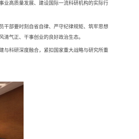
事业高质量发展、建设国际一流科研机构的实际行
员干部要时刻自省自律、严守纪律规矩、筑牢思想
风清气正、干事创业的良好政治生态。
建与科研深度融合，紧扣国家重大战略与研究所重