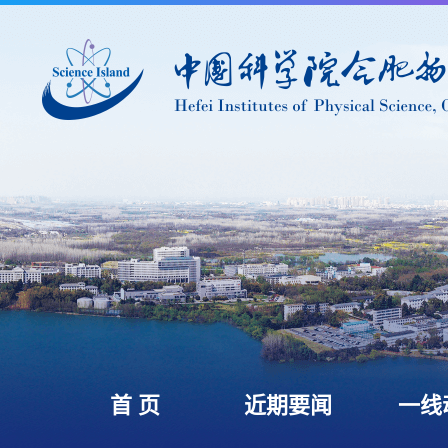
首 页
近期要闻
一线