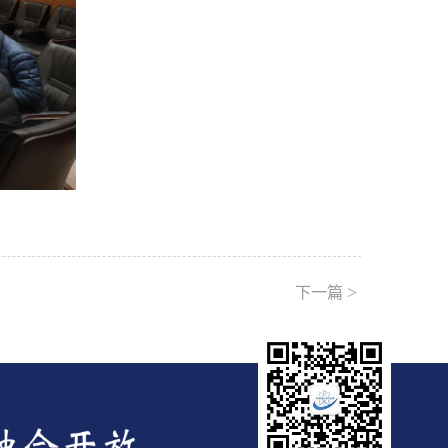
>
下一篇