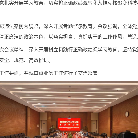
觉扎实开展学习教育，切实将正确政绩观转化为推动核聚变科技
纪违法案例为镜鉴，深入开展专题警示教育。会议强调，全体党
清正廉洁的政治本色，以务实担当、真抓实干的工作作风，营造
次会议精神，深入开展树立和践行正确政绩观学习教育，坚持党
安全、规范、高效推进。
工作要点，并就重点业务工作进行了交流部署。