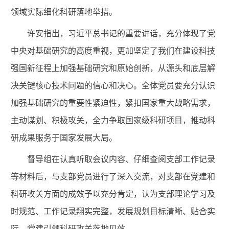
领域实际细化科研落地举措。
许安指出，习近平总书记的重要讲话，充分体现了党
中央对基础研究的高度重视，更加坚定了我们在建设科技
强国新征程上加强基础研究和原始创新，从源头和底层解
决关键核心技术问题的信心和决心。全体党员要充分认识
加强基础研究的重要性紧迫性，紧扣国家重大战略需求，
主动谋划、积极攻关，全力争取国家级科研项目，推动科
研成果服务于国家发展大局。
督导组在认真听取会议内容、仔细查阅支部工作记录
等材料后，与支部党员进行了深入交流，对支部在党建和
科研攻关方面的成效予以充分肯定，认为支部理论学习及
时规范、工作记录翔实完整，发展规划目标清晰、贴合实
际，党建引领科研攻关落地见效。