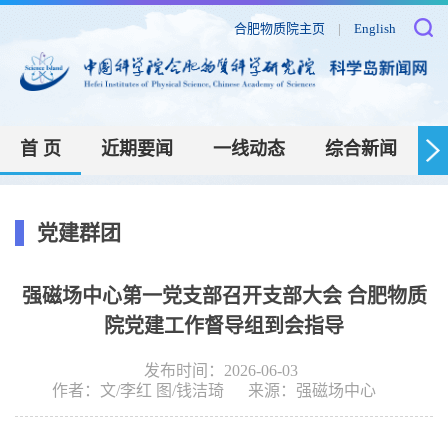
合肥物质院主页
|
English
首 页
近期要闻
一线动态
综合新闻
党建群团
强磁场中心第一党支部召开支部大会 合肥物质
院党建工作督导组到会指导
发布时间：2026-06-03
作者：
文/李红 图/钱洁琦
来源：
强磁场中心