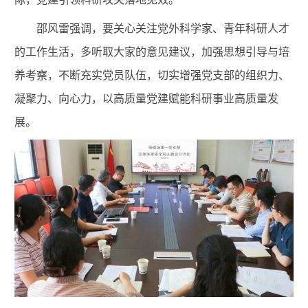
邵风雷强调，要关心关注党外科学家、青年科研人才
的工作生活，多听取大家的意见建议，加强思想引导与培
养考察，不断充实党员队伍，切实增强党支部的组织力、
凝聚力、向心力，以高质量党建赋能科研事业高质量发
展。