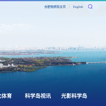
合肥物质院主页
|
English
化体育
科学岛视讯
光影科学岛