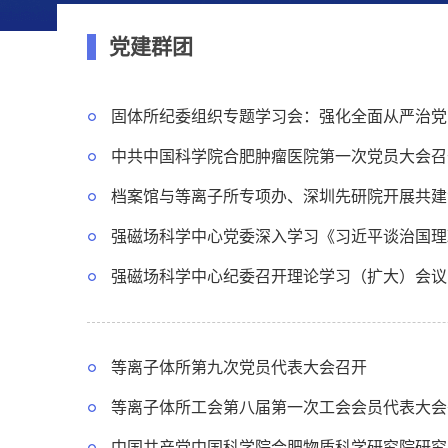
党建群团
固体所纪委组织专题学习会：强化全面从严治党
中共中国科学院合肥肿瘤医院第一次党员大会召
档案馆与等离子所专项办、深圳先研院开展共建
强磁场科学中心党委深入学习《习近平谈治国理
强磁场科学中心纪委召开理论学习（扩大）会议
等离子体所第九次党员代表大会召开
等离子体所工会第八届第一次工会会员代表大会
中国共产党中国科学院合肥物质科学研究院研究