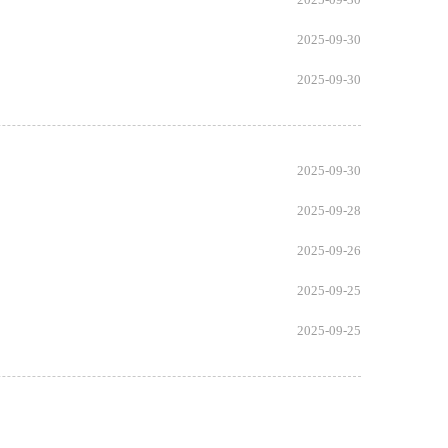
2025-09-30
2025-09-30
2025-09-30
2025-09-28
2025-09-26
2025-09-25
2025-09-25