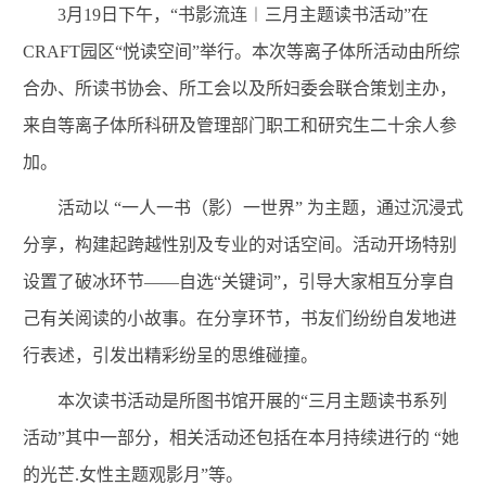
3
月
19
日下午，“书影流连︱三月主题读书活动”在
CRAFT
园区“悦读空间”举行。本次等离子体所活动由所综
合办、所读书协会、所工会以及所妇委会联合策划主办，
来自等离子体所科研及管理部门职工和研究生二十余人参
加。
活动以 “一人一书（影）一世界” 为主题，通过沉浸式
分享，构建起跨越性别及专业的对话空间。
活动开场特别
设置了破冰环节——自选“关键词”，引导大家相互分享自
己有关阅读的小故事。在分享环节，书友们纷纷自发地进
行表述，引发出精彩纷呈的思维碰撞。
本次读书活动是所图书馆开展的“三月主题读书系列
活动”其中一部分，相关活动还包括在本月持续进行的 “她
的光芒
.
女性主题观影月”等。