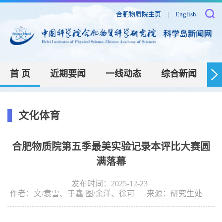
合肥物质院主页
|
English
首 页
近期要闻
一线动态
综合新闻
文化体育
合肥物质院第五季最美实验记录本评比大赛圆
满落幕
发布时间：2025-12-23
作者：
文/袁雪、于鑫 图/余洋、徐可
来源：
研究生处