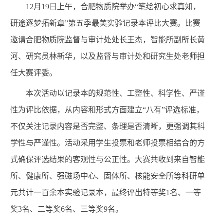
12
月
19
日上午，合肥物质院举办“
笔绘初心求真知，
研途逐梦拓新章
”第五季最美实验记录本评比大赛。
比赛
邀请合肥物质院
监督与审计处
处长
王杰，智能
所副所长
黄
河、
研究员林新华，以及
监督与审计处
和
研究生处老师
担
任大赛评委。
本次活动以记录本的规范性、工整性、科学性、严谨
性为评比依据，从内容和形式方面建立“八有”评选标准，
不仅关注记录内容是否完整、条理是否清晰，更强调其科
学性与严谨性。活动采用学生投票和老师投票相结合的方
式确保评选结果的客观性与公正性。
大赛共收到来自智能
所、健康所、强磁场中心、固体所、核能安全所等科研单
元共计一百余本实验记录本，最终评出特等奖
1
名、一等
奖
3
名、二等奖
6
名、三等奖
9
名。