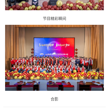
节目精彩瞬间
合影