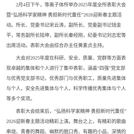
2月4日下午，等离子体所举办2025年度全所表彰大会
暨“弘扬科学家精神 勇担新时代重任”2026迎新春主题活
动。所长、党委书记宋云涛，副所长、党委副书记钱金
平，常务副所长陆坤，副所长秦经刚，纪委书记刘志宏等
出席活动。表彰大会由综合办主任黄素贞主持。
大会对2025年度在科研、安全、质量、党群等方面表
现卓越的集体和个人进行了集中表彰，涵盖“四强”党支部
与优秀党支部书记，优秀部门与优秀职工，质量先进集体
与个人，安全先进集体与个人，科学传播优秀集体与个人
等多个奖项。
表彰大会结束后，“弘扬科学家精神 勇担新时代重任”
2026迎新春主题活动精彩上演。舞台之上，有精彩的歌曲
串烧、青春的舞蹈、幽默的脱口秀、有趣的小品、深情的