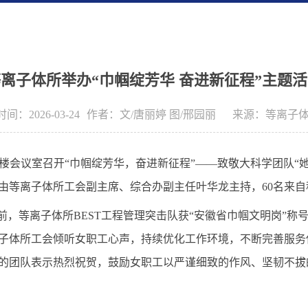
离子体所举办“巾帼绽芳华 奋进新征程”主题
间：2026-03-24
作者：
文/唐丽婷 图/邢园丽
来源：
等离子
楼会议室
召开
“巾帼绽芳华，奋进新征程”
——
致敬大科学团队“
由等离子体所工会副主席、综合办副主任叶华龙主持，
60
名
来自
前，
等离子体所
BEST
工程管理突击队获“安徽省巾帼文明岗”称
子体所工会
倾听女职工心声，持续优化工作
环境，不断
完善服务
的团队表示热烈祝贺
，鼓励
女职工以严谨细致的作风、坚韧不拔