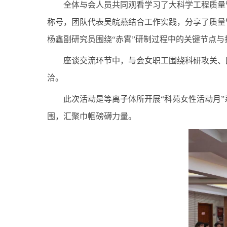
全体与会人员共同观看学习了大科学工程质量
称号
，
团队
代表吴皖燕
结合工作
实践
，分享了
质量
杨鑫副研究员
围绕
“
赤霄
”
研制过程中的
关键节点与
座谈交流环节中，与会女职工围绕科研攻关、
洽。
此次活动是等离子体所
开展“科苑女性活动月
围
，
汇聚巾帼
磅礴
力量。