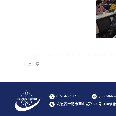
<
上一篇
0551-65591245
yzxx@hfcas
安徽省合肥市蜀山湖路350号1110信箱 2