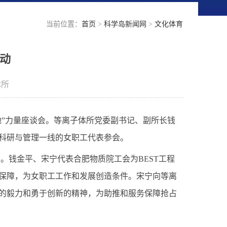
当前位置：
首页
>
科学岛新闻网
>
文化体育
活动
体所
她”力量座谈会
。
等离子体所党委副书记、副所长钱
科研
与管理
一线的女
职工
代表
参会
。
号。钱金平
、宋宁代表合肥物质院工会
为
BEST
工程
保障，为女职工
工作和
发展创造条件。
宋宁
向
等离
的毅力和勇于创新的精神，
为助推和服务保障抢占