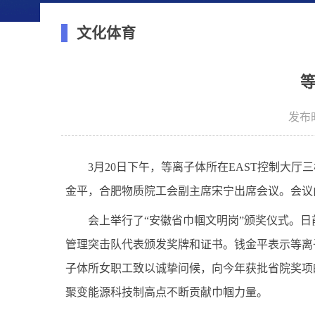
文化体育
等
发布时
3
月
20
日下午，等离子体所在
EAST
控制大厅三
金平，合肥物质院工会副主席宋宁
出席会议。
会议
会上举行了
“
安徽省巾帼文明岗
”
颁奖仪式。
日
管理突击队
代表颁发奖牌和证书
。钱金平表示
等离
子体所
女
职工
致以诚挚问候
，
向今年获批省院奖项
聚变能源科技制高点不断
贡献
巾帼力量
。