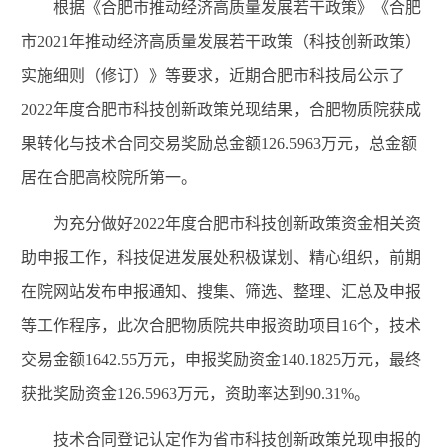
根据《合肥市推动经济高质量发展若干政策》《合肥
市
2021
年推动经济高质量发展若干政策（科技创新政策）
实施细则（修订）》等要求，近期合肥市科技局公示了
2022
年度合肥市科技创新政策兑现结果，合肥物质院获成
果转化与技术合同交易奖励总金额
126.5963
万元，总金额
居在合肥高校院所第一。
为充分做好
2022
年度合肥市科技创新政策资金相关资
助申报工作，科技促进发展处积极谋划、精心组织，前期
在院网站发布申报通知、搜集、筛选、整理、汇总及申报
等工作程序，此次合肥物质院共申报资助项目
16
个，技术
交易金额
1642.55
万元，申报奖励资金
140.1825
万元，最终
获批奖励资金
126.5963
万元，资助率达到
90.31%
。
技术合同登记认定作为省市科技创新政策兑现申报的