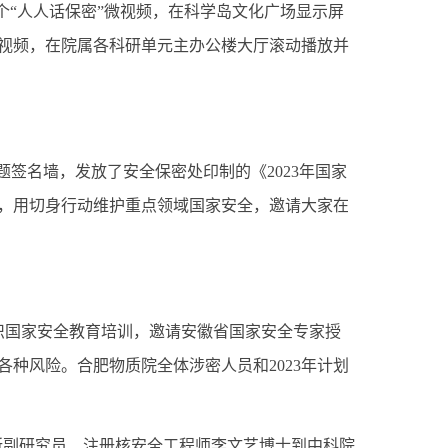
个“人人话保密”微视频，在科学岛文化广场显示屏
视频，在院属各科研单元主办公楼大厅滚动播放并
主题签名墙，发放了安全保密处印制的《
2023
年国家
，用切身行动维护重点领域国家安全，邀请大家在
织国家安全教育培训，邀请安徽省国家安全专家授
各种风险。合肥物质院全体涉密人员和
2023
年计划
所副研究员、注册核安全工程师李文艺博士到中科院