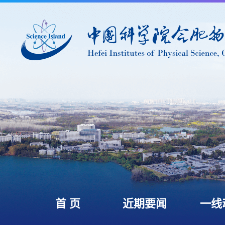
首 页
近期要闻
一线