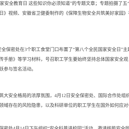
家安全教育日 这些知识你必须知道”的专题文章；专题拍摄了五
日》视频、安徽省卫健委制作的《保障生物安全共筑美好家园》
安全保密处在
3
个职工食堂门口布置了“第八个全民国家安全日”
传手册》等学习材料，号召职工学生要始终坚持总体国家安全观
跃参与签名活动。
筑大安全格局的浓厚氛围，
4
月
12
日安全保密处、国际合作处组
领域存在的风险隐患，以及科研单位的职工学生在国外如何应对
保密处
4
月
14
日下午组织“安全科普进校园”活动，邀请核能安全