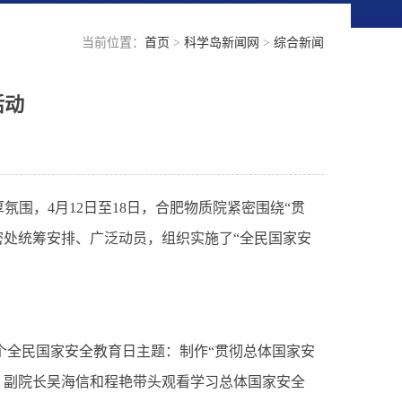
当前位置：
首页
>
科学岛新闻网
>
综合新闻
活动
厚氛围，
4
月
12
日至
18
日，合肥物质院紧密围绕“贯
密处统筹安排、广泛动员，组织实施了“全民国家安
个全民国家安全教育日主题：制作“贯彻总体国家安
、副院长吴海信和程艳带头观看学习总体国家安全