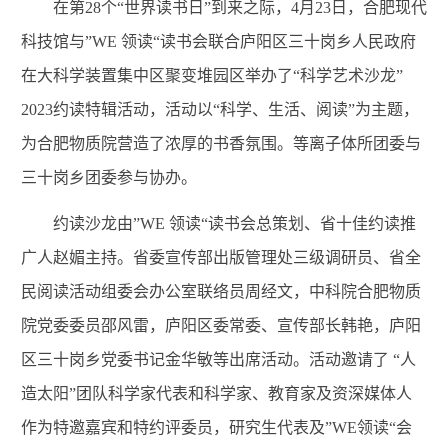
在
第
28
个
“
世界读书日
”到来之际，4月23日，
合肥现代
科技馆与”
WE
领读“读书会联合庐阳区三十岗乡人民政府
在大科学装置集中区聚变堆园区举办了
“
科学艺术沙龙
”
2023
约读特辑活动，活动以“科学、生活、阅读”为主题，
为合肥物质院营造了浓厚的书香氛围。等离子体所团委与
三十岗乡团委参与协办。
约读沙龙由”
WE
领读“读书会总策划、省十佳约读推
广人赵媚主持。
省委宣传部出版管理处三级调研员、省全
民阅读活动组委会办公室联络员周经文，中科院合肥物质
院党委委员邵风雷，庐阳区委常委、宣传部长韩艳，庐阳
区三十岗乡党委书记金华敏等出席活动。活动邀请了 “人
造太阳”团队科学家代表和科学家、教育家及资深媒体人
作为特邀嘉宾和特约评委员，研究生代表及”
WE
领读“会