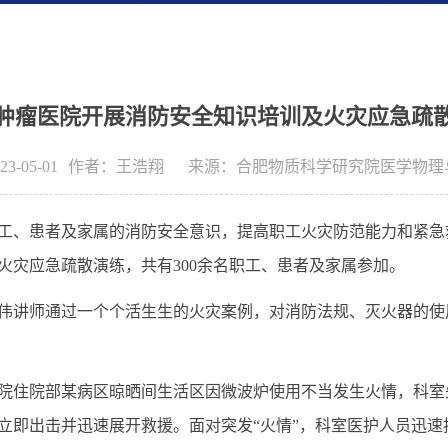
肿瘤医院开展消防安全知识培训及火灾应急疏
-05-01
作者：
王浩翔
来源：
合肥物质科学研究院医学物理
工、患者及家属的消防安全意识，提高职工火灾防范能力和紧急
火灾应急疏散演练
，
共有300余名职工、患者及家属参加。
伟
讲师通过一个个活生生的火灾案例，对消防法规、灭火器的使
院住院部某病区
晾晒间
生活区
因微波炉使用不当
发生火情，科室
立即出击并迅速展开救援
。
面对突发“火情”，科室医护人员迅