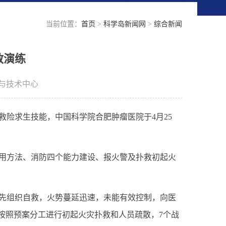
当前位置：
首页
>
科学岛新闻网
>
综合新闻
散演练
与技术中心
救险求生技能，
中国科学院合肥肿瘤医院于4月25
用方法、消防四个能力建设、报火警及扑救初起火
先
组织自救，火势蔓延迅速，未能有效控制，向医
速按照预案分工进行初起火灾扑救和人员疏散
，
7个战