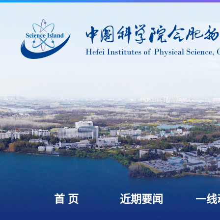
首 页
近期要闻
一线