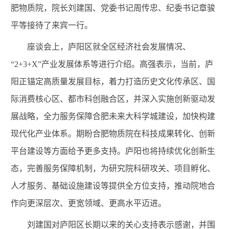
肥物质院，院长刘建国、党委书记周传忠、纪委书记
章骏
平
等接待了来宾一行。
座谈会上，庐阳区就全区经济社会发展情况、
“
2+3+X”
产业发展体系等进行介绍。高强表示，当前，庐
阳正锚定高质量发展目标，着力打造历史文化传承区、国
际消费
核心
区、都市科创融合区，
并
深入实施创新驱动发
展战略，全力服务保障合肥未来大科学城建设，加快构建
现代化产业体系。
期盼
合肥物质院在科技成果转化、创新
平台
建设
等方面给予更多支持
。庐阳
也将持续优化创新生
态，完善服务保障机制，为研究院科研攻关、项目孵化、
人才服务
、基础设施建设
等提供全方位
支持
，推动院地合
作向更深层次、更宽领域、更高水平迈进。
刘建国对庐阳区长期以来的
关心支持
表示感谢，并围