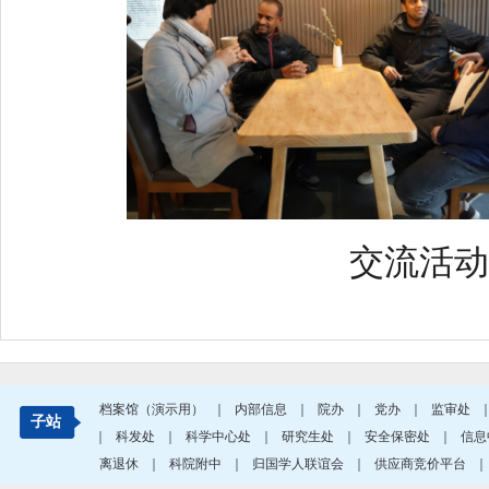
交流活动
档案馆（演示用）
｜
内部信息
｜
院办
｜
党办
｜
监审处
子站
｜
科发处
｜
科学中心处
｜
研究生处
｜
安全保密处
｜
信息
离退休
｜
科院附中
｜
归国学人联谊会
｜
供应商竞价平台