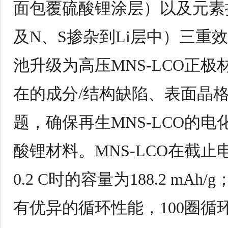
面包覆
硫酸锂
涂层）以及元素
及
N
、
S
掺杂到
Li
层中）三重效
池升级为高压
MNS-LCO
正极
在的成分
/
结构缺陷、表面晶
题，确保再生
MNS-LCO
的电
酸锂
材料。
MNS-LCO
在截止
0.2 C
时的容量为
188.2 mAh/g
有优异的循环性能，
100
圈循