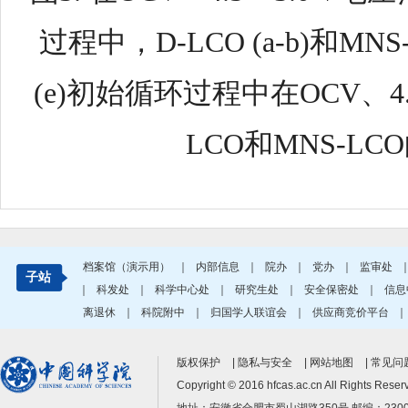
过程中，
D-LCO (a-b)
和
MNS-
(e)
初始循环过程中在
OCV
、
4
LCO
和
MNS-LCO
档案馆（演示用）
｜
内部信息
｜
院办
｜
党办
｜
监审处
子站
｜
科发处
｜
科学中心处
｜
研究生处
｜
安全保密处
｜
信息
离退休
｜
科院附中
｜
归国学人联谊会
｜
供应商竞价平台
版权保护
|
隐私与安全
|
网站地图
|
常见问题
Copyright © 2016 hfcas.ac.cn All Ri