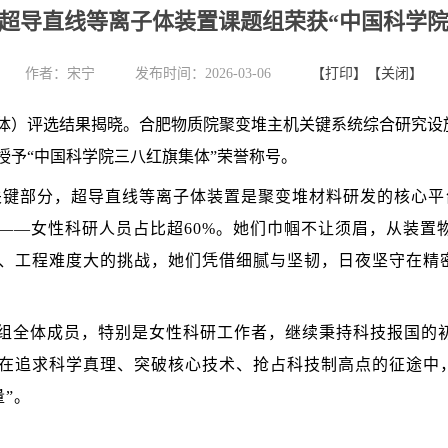
T超导直线等离子体装置课题组荣获“中国科学
作者：
宋宁
发布时间：2026-03-06
【打印】
【关闭】
体）评选结果揭晓。合肥物质院聚变堆主机关键系统综合研究设施
授予“中国科学院三八红旗集体”荣誉称号。
的关键部分，超导直线等离子体装置是聚变堆材料研发的核心
”——女性科研人员占比超60%。她们巾帼不让须眉，从装置
、工程难度大的挑战，她们凭借细腻与坚韧，日夜坚守在精
组全体成员，特别是女性科研工作者，继续秉持科技报国的
在追求科学真理、突破核心技术、抢占科技制高点的征途中
”。