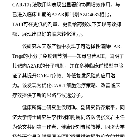
CAR-T疗法联用均表现出显著的协同增效作用。与
已进入临床Ⅱ期的A2AR抑制剂AZD4635相比，
TAIII可在更低的剂量、更低给药频次下实现有效抑
瘤，展现出良好的临床转化潜力。
该研究从天然产物中发现了可选择性清除CAR-
Tregs的小分子免疫调节剂——知母皂苷AIII，阐明了
其靶向A2AR的分子机制，并在多种临床前模型中验
证了其提升CAR-T疗效、降低复发风险的应用潜
力。该发现为优化CAR-T细胞治疗策略、改善临床
疗效提供了新的思路与候选分子。
健康所博士研究生侯明琪、副研究员齐紫平，同
济大学博士研究生李桂明和附属同济医院张文君主任
为论文共同第一作者，健康所刘青松教授、同济大学
杨静研究员和附属同济医院梁爱斌教授为论文的共同