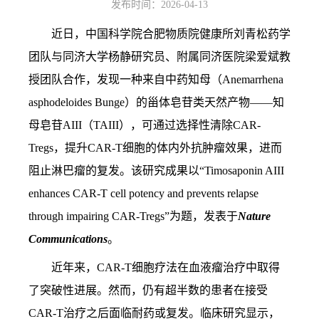
发布时间：2026-04-13
近日，中国科学院合肥物质院健康所刘青松药学
团队与同济大学杨静研究员、附属同济医院梁爱斌教
授团队合作，发现一种来自中药知母（
Anemarrhena
asphodeloides Bunge
）的甾体皂苷类天然产物——知
母皂苷
AIII
（
TAIII
），可通过选择性清除
CAR-
Tregs
，提升
CAR-T
细胞的体内外抗肿瘤效果，进而
阻止淋巴瘤的复发。该研究成果以“
Timosaponin AIII
enhances CAR-T cell potency and prevents relapse
through impairing CAR-Tregs”
为题，发表于
Nature
Communications
。
近年来，CAR-T细胞疗法在血液瘤治疗中取得
了突破性进展。然而，仍有超半数的患者在接受
CAR-T治疗之后面临耐药或复发。临床研究显示，