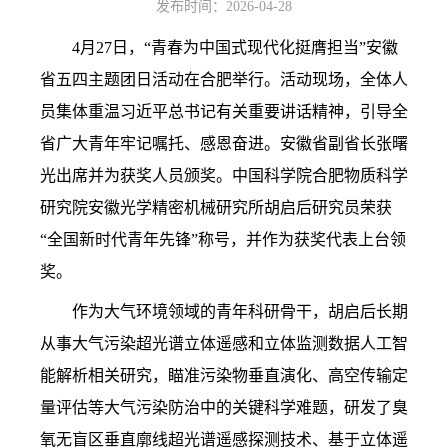
发布时间：2026-04-28
4
月
27
日，“青春为中国式现代化挺膺担当”安徽
省五四主题团日活动在合肥举行。活动现场，全体人
员集体重温习近平总书记有关重要讲话精神，引导全
省广大青年牢记嘱托、感恩奋进。安徽省副省长张曙
光出席并为获奖人员颁奖。中国科学院合肥物质科学
研究院安徽光学精密机械研究所胡启后研究员荣获
“全国新时代青年先锋”称号，并作为获奖代表上台领
奖。
作为大气环境领域的青年科研骨干，胡启后长期
从事大气污染超光谱立体遥感和立体监测数据人工智
能解析相关研究，瞄准污染物垂直演化、高空传输定
量评估等大气污染防治中的关键科学难题，研发了臭
氧无盲区垂直廓线超光谱遥感探测技术、基于立体遥