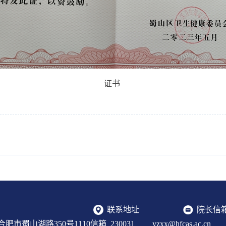
证书
联系地址
院长信
肥市蜀山湖路350号1110信箱 230031
yzxx@hfcas.ac.cn