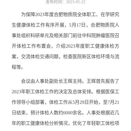
发布时间：2023-05-22
为保障
2023
年度合肥物质院全体职工、在学研究
生健康体检工作有序开展，
5
月
17
日，合肥物质院人
事处组织科研单元及相关部门前往中科院肿瘤医院召
开体检工作布置会，介绍
2023
年度职工健康体检方
案，交流体检交通问题，检查医院新区体检环境与流
程等。
会议由人事处副处长王辉主持。王辉首先报告了
2023
年职工体检工作的决定及总体安排。根据医保工
作领导小组部署，体检工作从
5
月
29
日开始，至
7
月
21
日结束，预计体检人数约
6000
余名。人事处根据近几
年的职工健康体检分析情况，优化了年轻职工体检项