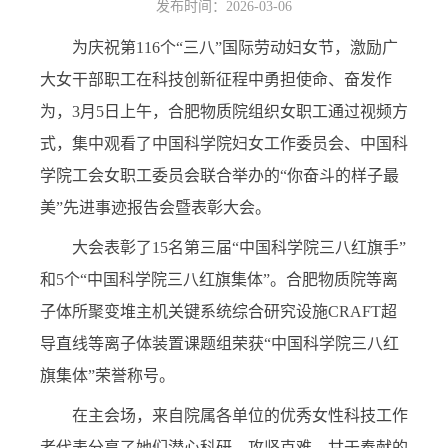
发布时间：2026-03-06
为庆祝第
116
个“三八”国际劳动妇女节，激励广
大女干部职工在科技创新征程中勇担使命、奋发作
为，
3
月
5
日上午，合肥物质院组织女职工通过视频方
式，集中观看了中国科学院妇女工作委员会、中国科
学院工会女职工委员会联合举办的“你奋斗的样子最
美”先进事迹报告会暨表彰大会。
大会表彰了
15
名第三届“中国科学院三八红旗手”
和
5
个“中国科学院三八红旗集体”。合肥物质院等离
子体所聚变堆主机关键系统综合研究设施
CRAFT
超
导直线等离子体装置课题组荣获“中国科学院三八红
旗集体”荣誉称号。
在主会场，来自院属各单位的优秀女性科技工作
者代表分享了她们潜心科研、攻坚克难、甘于奉献的