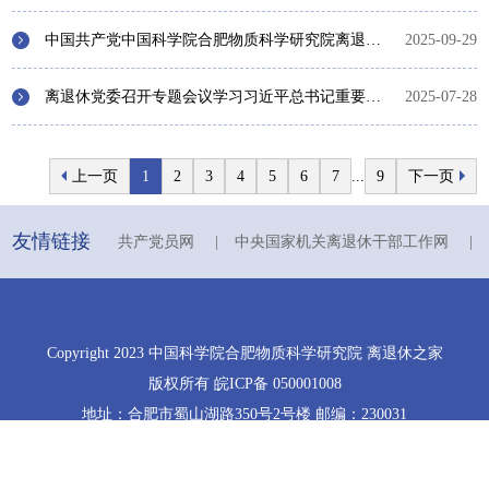
中国共产党中国科学院合肥物质科学研究院离退休第二次代表大会胜利召开
2025-09-29
离退休党委召开专题会议学习习近平总书记重要讲话精神 推动学习教育问题查改
2025-07-28
上一页
1
2
3
4
5
6
7
...
9
下一页
友情链接
共产党员网
|
中央国家机关离退休干部工作网
|
Copyright 2023 中国科学院合肥物质科学研究院 离退休之家
版权所有 皖ICP备 050001008
地址：合肥市蜀山湖路350号2号楼 邮编：230031
电话：0551-65591242 传真：0551-65591270
主办：中国科学院合肥物质科学研究院离退休党委 人事处