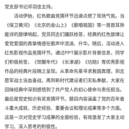
党支部书记邓羽佳主持。
活动伊始，红色歌曲竞猜环节迅速点燃了现场气氛。当
《保卫黄河》《北京的金山上》《歌唱祖国》等一首首耳熟
能详的旋律响起，党员同志们踊跃抢答，经典的红色旋律让
爱党爱国的真挚情感在歌声中流淌、升华。随后，活动进入
红色影视作品竞猜环节。通过PPT展示影片背景信息，同学
们积极抢答，《觉醒年代》《长津湖》《功勋》等优秀影视
作品的经典片段随之呈现。从革命先辈寻求救国真理，到志
愿军战士浴血奋战，再到新时代建设者们无私奉献，大家在
回味经典中深刻感悟到了共产党人的初心使命与责任担当。
最后是党史知识有奖竞猜环节。题目内容涵盖了党的百年奋
斗重大成就、历史经验、重要会议和理论成果等多个方面。
这是一次对党史学习成果的全面检验，有效激发了大家主动
学习、深入思考的积极性。