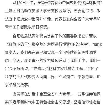
4
月
30
日上午，安徽省“青春为中国式现代化挺膺担当”
主题团日活动在安徽大学磬苑校区举行。省委副书记、政
法委书记虞爱华出席并讲话，代表省委向全省广大青年和
青年工作者致以节日祝贺。
合肥物质院青年代表等离子体所团委副书记许蕾以
《红旗下的青年聚变梦》为题进行“团旗下的演讲”。“
四代
聚变人，我们都在追寻和实现一个可持续的绿色能源梦
想。今天，聚变事业的接力棒传递到了我们手中，我们一
定会不负所望。
”
许蕾以弘扬科学家精神为主题，讲述了
科学岛上几代聚变人面向世界、立足岗位、奉献青春、追
求卓越的故事。
虞爱华在讲话中希望全省广大青年，一要学懂弄通做
实习近平新时代中国特色社会主义思想，坚定信仰信念信