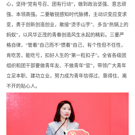
心，坚持
“
党有号召、团有行动
”
，做到政治坚强、意志顽
强、本领高强。二要敏锐感知时代脉搏，主动识变应变求
变，勇于创新创造创业，敢接
“
烫手山芋
”
、多当
“
热锅上的
蚂蚁
”
，以风华正茂的青春创造风生水起的精彩。三要严
格自律，
“
管着
”
自己而不
“
惯着
”
自己，有个性但不任性，
肯吃苦，能吃亏，扣好人生的
“
第一粒扣子
”
。全省各级团
组织和团干部要做青年友、不做青年
“
官
”
，带领广大青年
立足本职、建功立业，努力成为青年信得过、靠得住、离
不开的贴心人。