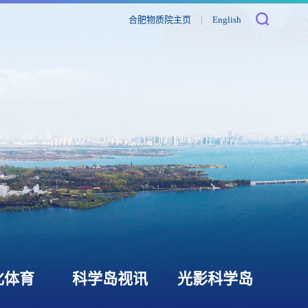
合肥物质院主页
|
English
化体育
科学岛视讯
光影科学岛