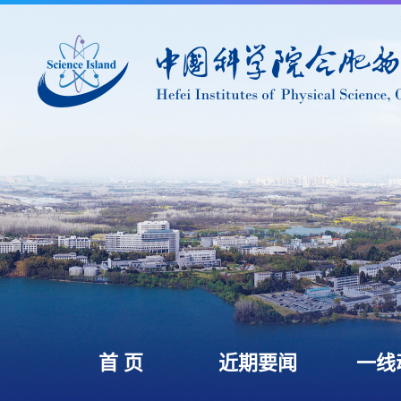
首 页
近期要闻
一线