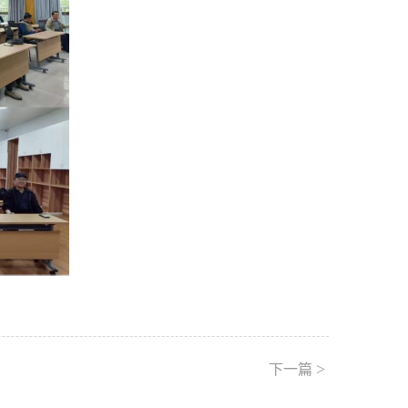
>
下一篇