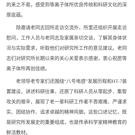
的来之不易，感受到等离子体所优良传统和科研文化的深
厚底蕴。
除邀请老同志回所走访交流外，
所里
还组织开展走访
慰问，工作人员与老同志及家属亲切交谈，了解其身体状
况与实际需求，听取他们对研究所工作的意见建议。老同
志们对研究所长期以来的关心关爱表示感谢，衷心祝愿等
离子体所
再创佳绩
。
老领导老专家们还
围绕
“
八号电感
”
发展
历程
和
HT-7
装
置建设
，
讲述
科研往事，
还原了科研人员从零起步、
集智
攻关的艰辛，
展现了老一辈科研工作者不畏艰难、
严谨求
实、
团结协作、追求卓越的
精神风貌
。这些口述记忆，既
是研究所发展史的重要组成，也是
传承
科学家精神教育的
鲜活教材。