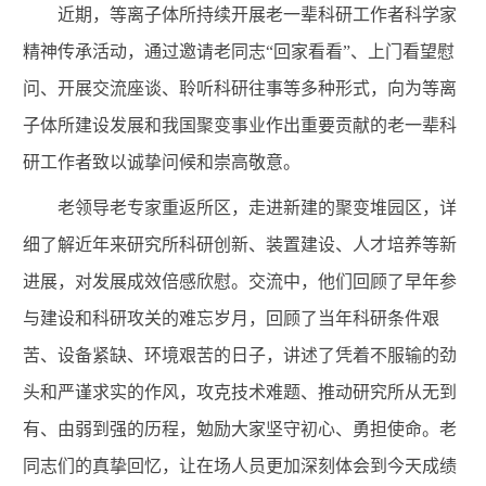
近期，等离子体所持续开展老一辈科研工作者科学家
精神传承活动，通过邀请老同志“回家看看”、上门看望慰
问、开展交流座谈、聆听科研往事等多种形式，向为等离
子体所建设发展和我国聚变事业作出重要贡献的老一辈科
研工作者致以诚挚问候和崇高敬意。
老领导老专家重返
所区
，走进新建的聚变堆园区
，详
细
了解近年来研究所科研创新、装置建设、人才培养等
新
进展，对发展成效倍感欣慰。交流中，
他们
回顾了早年参
与建设和科研攻关的难忘岁月，
回顾了当年科研条件艰
苦、设备紧缺
、
环境艰苦
的日子，讲述了凭着
不服输的劲
头和严谨求实的作风，攻克技术难题、推动研究所从无到
有、由弱到强的历程，勉励大家坚守初心、勇担使命。老
同志们的真挚回忆，让在场人员更加深刻体会到今天成绩