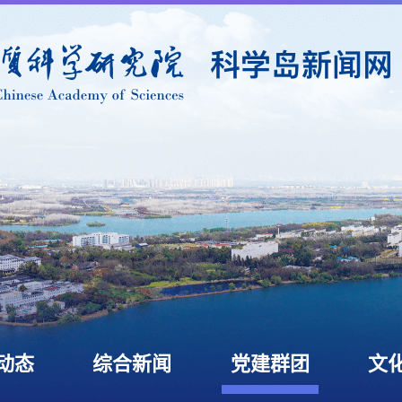
动态
综合新闻
党建群团
文