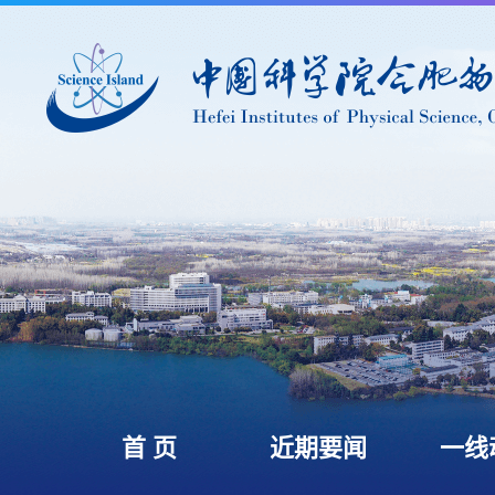
首 页
近期要闻
一线