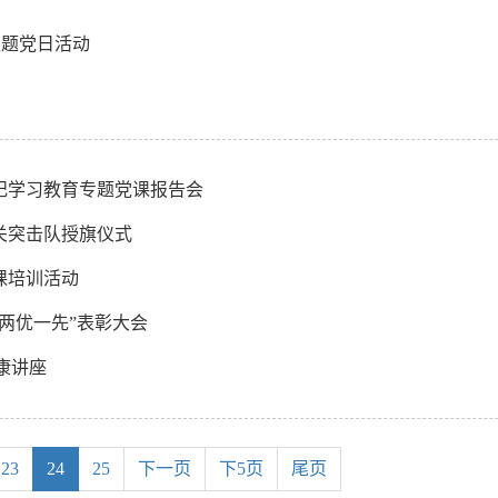
主题党日活动
纪学习教育专题党课报告会
关突击队授旗仪式
课培训活动
“两优一先”表彰大会
康讲座
23
24
25
下一页
下5页
尾页