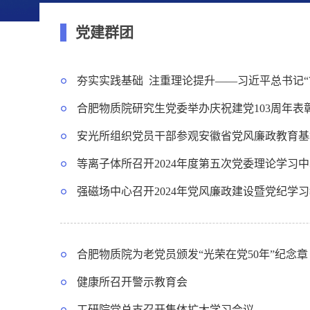
党建群团
夯实实践基础 注重理论提升——习近平总书记“7
合肥物质院研究生党委举办庆祝建党103周年表
安光所组织党员干部参观安徽省党风廉政教育基
等离子体所召开2024年度第五次党委理论学习
强磁场中心召开2024年党风廉政建设暨党纪学
合肥物质院为老党员颁发“光荣在党50年”纪念章
健康所召开警示教育会
工研院党总支召开集体扩大学习会议