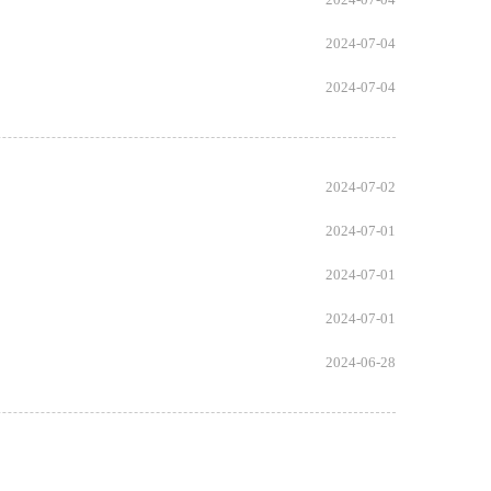
2024-07-04
2024-07-04
2024-07-02
2024-07-01
2024-07-01
2024-07-01
2024-06-28