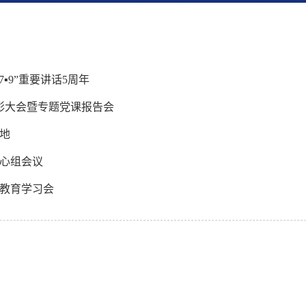
▪9”重要讲话5周年
彰大会暨专题党课报告会
地
中心组会议
习教育学习会