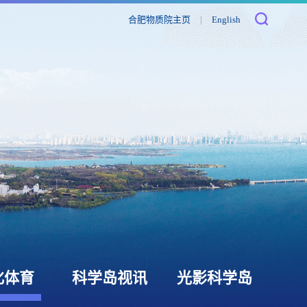
合肥物质院主页
|
English
化体育
科学岛视讯
光影科学岛