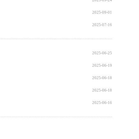
2025-09-01
2025-07-16
2025-06-25
2025-06-19
2025-06-18
2025-06-18
2025-06-16