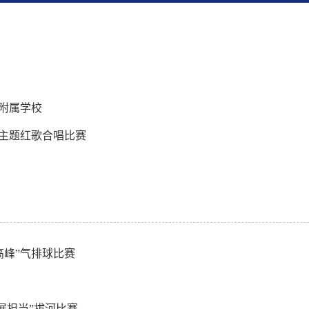
附属学校
”主题红歌合唱比赛
高峰”气排球比赛
展担当”拔河比赛