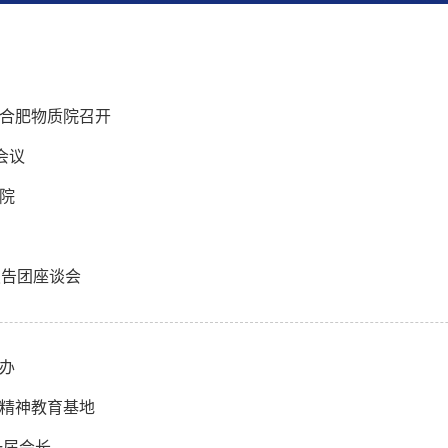
合肥物质院召开
会议
院
报告团座谈会
办
精神教育基地
一届会长