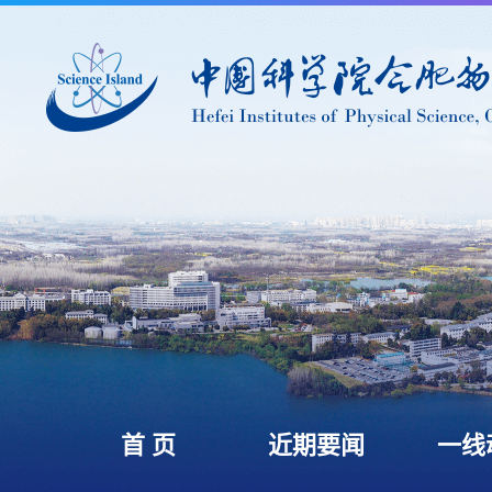
首 页
近期要闻
一线