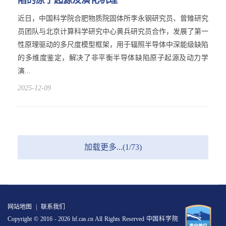
陷的原子起源及演化机理
近日，中国科学院合肥物质院固体所李永钢研究员、曾雉研究
员团队与北京计算科学研究中心黄兵研究员合作，发展了第一
性原理驱动的多尺度模型框架，用于辐照半导体中深能级缺陷
的多维度鉴定，解决了非平衡半导体缺陷原子起源及动力学
演...
2025-12-09
加载更多...(1/73)
网站地图
|
联系我们
Copyright © 2016 -
2026 hf.cas.cn All Rights Reserved 中国科学院