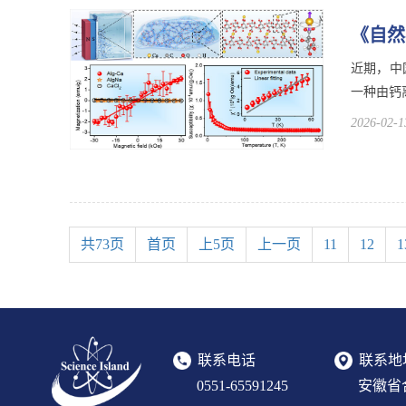
《自然
近期，中
一种由钙
2026-02-1
共73页
首页
上5页
上一页
11
12
1
联系电话
联系地
0551-65591245
安徽省合