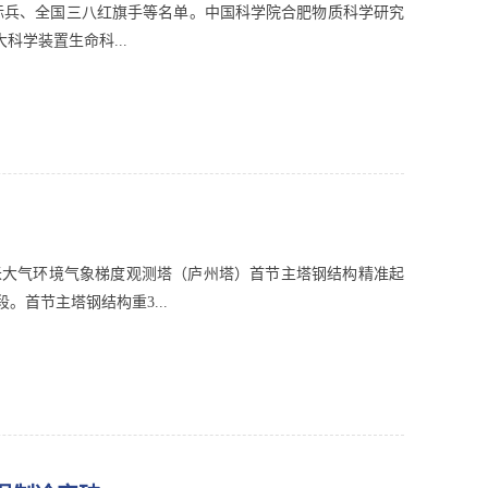
旗手标兵、全国三八红旗手等名单。中国科学院合肥物质科学研究
学装置生命科...
0米大气环境气象梯度观测塔（庐州塔）首节主塔钢结构精准起
首节主塔钢结构重3...