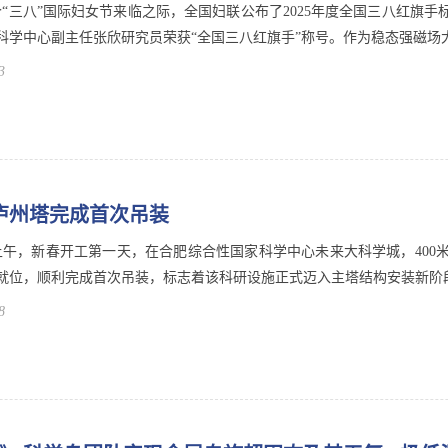
6个“三八”国际妇女节来临之际，全国妇联公布了2025年度全国三八红
科学中心副主任张欣研究员荣获“全国三八红旗手”称号。作为稳态强磁场大科
3
米庐州塔完成首次吊装
日上午，新春开工第一天，在合肥综合性国家科学中心未来大科学城，40
就位，顺利完成首次吊装，标志着该科研设施正式迈入主塔结构安装新阶段。
8