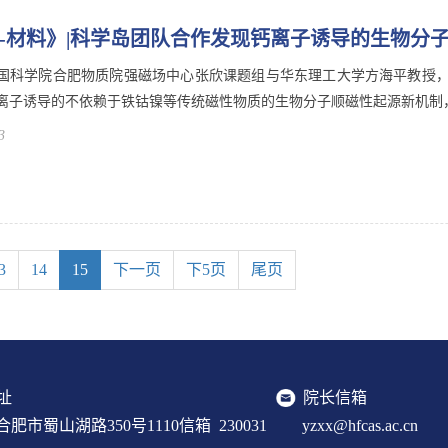
-材料》|科学岛团队合作发现钙离子诱导的生物分
国科学院合肥物质院强磁场中心张欣课题组与华东理工大学方海平教授
离子诱导的不依赖于铁钴镍等传统磁性物质的生物分子顺磁性起源新机制，为
3
3
14
15
下一页
下5页
尾页
址
院长信箱
肥市蜀山湖路350号1110信箱 230031
yzxx@hfcas.ac.cn