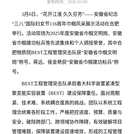
发布时间：2026-03-09
3
月6日，“花开江淮 久久芬芳”——安徽省纪念
“三八”国际妇女节116周年巾帼风采展示活动在合肥
举行。活动现场为2025年度安徽省巾帼文明岗、安徽
省巾帼建功标兵等先进集体和个人颁授荣誉，其中合
肥物质院BEST工程管理突击队获“安徽省巾帼文明
岗”称号，蒋远、侯金艳获“安徽省巾帼建功标兵”称
号。
BEST
工程管理突击队承担着大科学装置紧凑型
聚变能实验装置（BEST）建设保障重任。面对周期
紧、技术难、系统耦合度高的挑战，团队以系统工程
理念统筹各阶段工作，严格把控进度、预算、质量与
安全，破除跨部门、跨领域协作障碍，有效破解项目
管理难题，保障装置建设提速增效，形成的工程管理