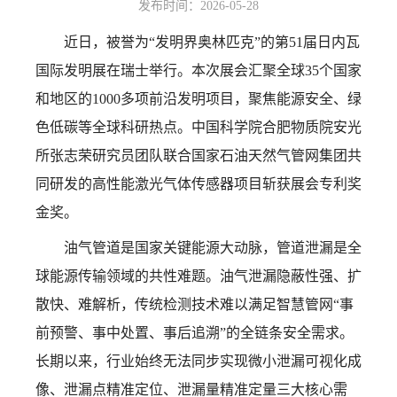
发布时间：2026-05-28
近日，被誉为“发明界奥林匹克”的第51届日内瓦
国际发明展在瑞士举行。本次展会汇聚全球35个国家
和地区的1000多项前沿发明项目，聚焦能源安全、绿
色低碳等全球科研热点。中国科学院合肥物质院安光
所张志荣研究员团队联合国家石油天然气管网集团共
同研发的高性能激光气体传感器项目斩获展会专利奖
金奖。
油气管道是国家关键能源大动脉，管道泄漏是全
球能源传输领域的共性难题。油气泄漏隐蔽性强、扩
散快、难解析，传统检测技术难以满足智慧管网“事
前预警、事中处置、事后追溯”的全链条安全需求。
长期以来，行业始终无法同步实现微小泄漏可视化成
像、泄漏点精准定位、泄漏量精准定量三大核心需