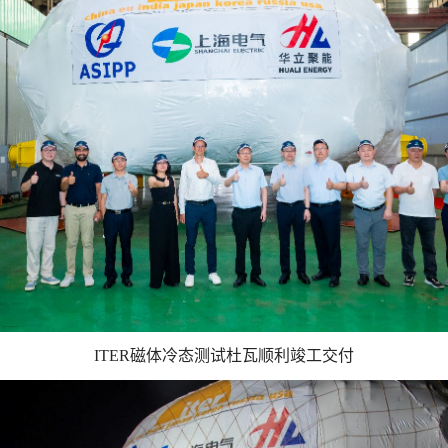
ITER磁体冷态测试杜瓦顺利竣工交付