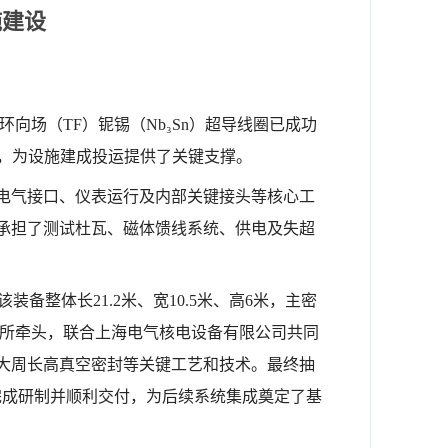
施建设
】
环向场（TF）铌锡（Nb₃Sn）超导线圈已成功
节，为设施建成投运提供了关键支撑。
电气接口、仪表运行及内部关键接头等核心工
承担了测试杜瓦、磁体馈线系统、供电及失超
整体长21.2米、宽10.5米、高6米，主密
所
牵头，联合上海电气核电设备有限公司共同
大周长高真空密封等关键工艺和技术。最终抽
测试杜瓦完成研制并顺利交付，为后续系统集成奠定了基