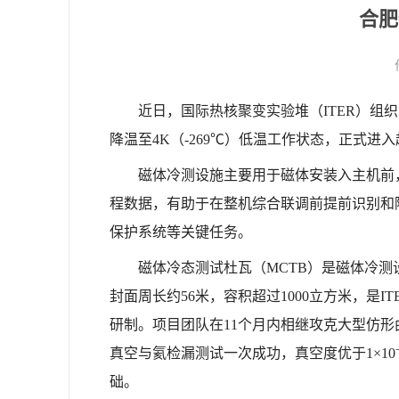
合肥
近日，国际热核聚变实验堆（ITER）组织
降温至4K（-269℃）低温工作状态，正式
磁体冷测设施主要用于磁体安装入主机前
程数据，有助于在整机综合联调前提前识别和
保护系统等关键任务。
磁体冷态测试杜瓦（MCTB）是
磁体冷测
封面周长约56米，容积超过1000立方米，是
研制。项目团队在11个月内相继攻克大型仿
真空与氦检漏测试一次成功，真空度优于1×10⁻²
础。