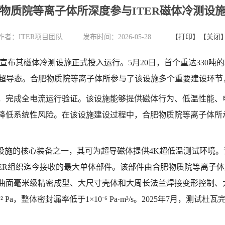
物质院等离子体所深度参与ITER磁体冷测设
作者：
ITER项目团队
发布时间：2026-05-28
【打印】
【关闭
宣布其磁体冷测设施正式投入运行。5月20日，首个重达330吨的
进入超导态。合肥物质院等离子体所参与了该设施多个重要建设环
，完成全电流运行验证。该设施能够提供磁体行为、低温性能、
降低系统性风险。
在该设施建设过程中，合肥物质院等离子体所
设施的核心装备之一，其可为超导磁体提供4K超低温测试环境。该装备
ITER组织迄今接收的最大单体部件。该部件由
合肥物质院等离子体
形曲面毫米级精密成型、大尺寸壳体和大周长法兰焊接变形控制、
 Pa，整体密封漏率低于1×10⁻⁶ Pa·m³/s。2025年7月，