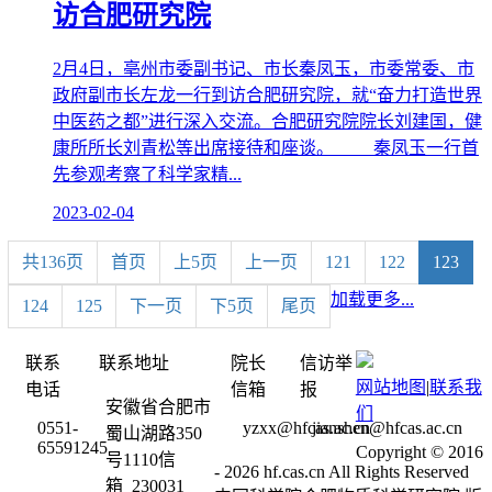
访合肥研究院
2月4日，亳州市委副书记、市长秦凤玉，市委常委、市
政府副市长左龙一行到访合肥研究院，就“奋力打造世界
中医药之都”进行深入交流。合肥研究院院长刘建国，健
康所所长刘青松等出席接待和座谈。 秦凤玉一行首
先参观考察了科学家精...
2023-02-04
共136页
首页
上5页
上一页
121
122
123
加载更多...
124
125
下一页
下5页
尾页
联系
联系地址
院长
信访举
网站地图
|
联系我
电话
信箱
报
安徽省合肥市
们
0551-
yzxx@hfcas.ac.cn
jianshen@hfcas.ac.cn
蜀山湖路350
65591245
Copyright © 2016
号1110信
-
2026 hf.cas.cn All Rights Reserved
箱 230031