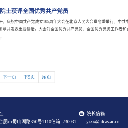
院士获评全国优秀共产党员
上午，庆祝中国共产党成立105周年大会在北京人民大会堂隆重举行。中共
勋章并发表重要讲话。大会对全国优秀共产党员、全国优秀党务工作者和全国
2
下一页
下5页
尾页
址
院长信箱
肥市蜀山湖路350号1110信箱 230031
yzxx@hfcas.ac.cn