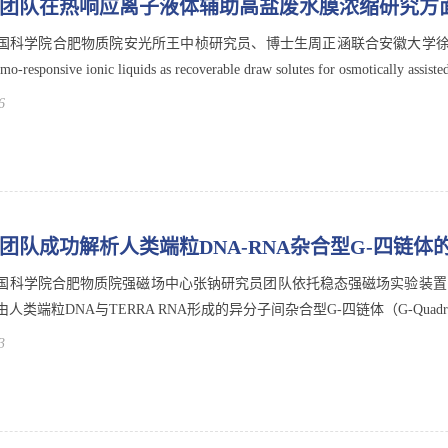
团队在热响应离子液体辅助高盐废水膜浓缩研究方
国科学院合肥物质院安光所王中桢研究员、博士生周正涵联合安徽大学
responsive ionic liquids as recoverable draw solutes for osmotically assisted
6
团队成功解析人类端粒DNA-RNA杂合型G-四链体
国科学院合肥物质院强磁场中心张钠研究员团队依托稳态强磁场实验装置（S
人类端粒DNA与TERRA RNA形成的异分子间杂合型G-四链体（G-Quadrup
3