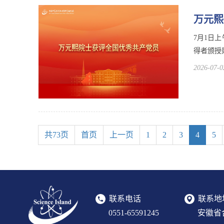
万元熙
7月1日
得者颁授
2026-07-0
共73页
首页
上一页
1
2
3
4
5
联系电话
联系地
0551-65591245
安徽省合